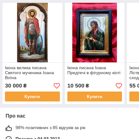
Ікона велика писана
Ікона писана Іоана
Ікон
Святого мученика Іоана
Предтечі в фігурному кіоті
Ліст
Воїна
сход
30 000
10 500
55 
₴
₴
Купити
Купити
Про нас
98% позитивних з 85 відгуків за рік
Працює з 04.03.2013