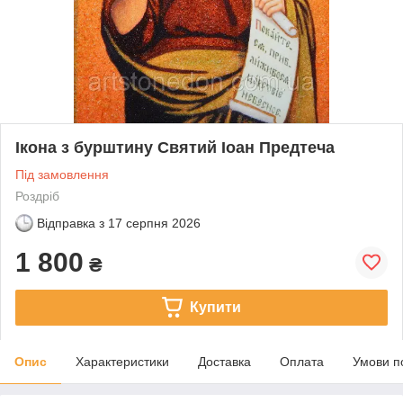
Ікона з бурштину Святий Іоан Предтеча
Під замовлення
Роздріб
Відправка з
17 серпня 2026
1 800
₴
Купити
Опис
Характеристики
Доставка
Оплата
Умови п