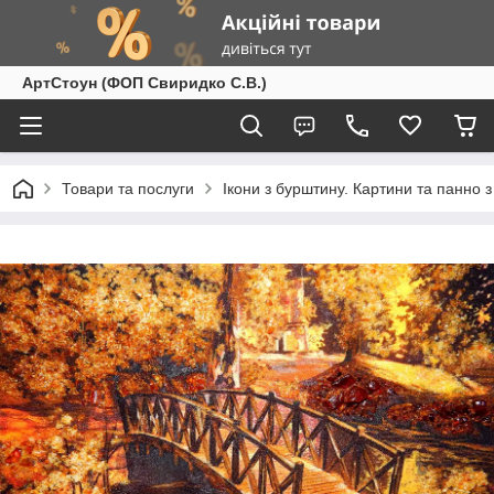
АртСтоун (ФОП Свиридко С.В.)
Товари та послуги
Ікони з бурштину. Картини та панно 