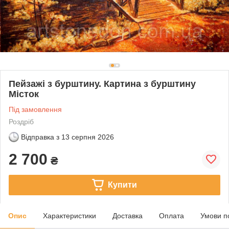
Пейзажі з бурштину. Картина з бурштину
Місток
Під замовлення
Роздріб
Відправка з
13 серпня 2026
2 700
₴
Купити
Опис
Характеристики
Доставка
Оплата
Умови п