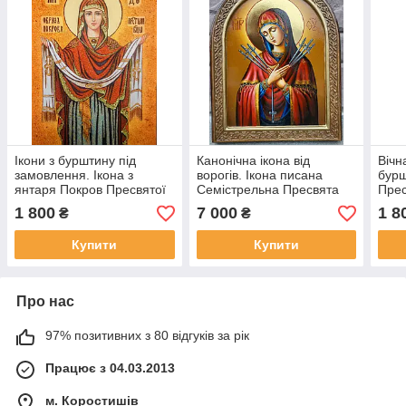
Ікони з бурштину під
Канонічна ікона від
Вічн
замовлення. Ікона з
ворогів. Ікона писана
бурш
янтаря Покров Пресвятої
Семістрельна Пресвята
Прес
Богородиці
Богородиця 35*25 см
ікон
1 800
7 000
1 8
₴
₴
Купити
Купити
Про нас
97% позитивних з 80 відгуків за рік
Працює з 04.03.2013
м. Коростишів