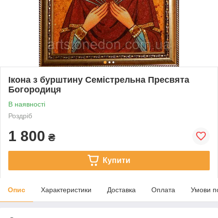
Ікона з бурштину Семістрельна Пресвята
Богородиця
В наявності
Роздріб
1 800
₴
Купити
Опис
Характеристики
Доставка
Оплата
Умови п