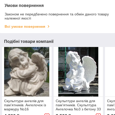
Умови повернення
Законом не передбачено повернення та обмін даного товару
належної якості
Всі умови повернення
Подібні товари компанії
Скульптури ангелів для
Скульптури ангелів для
Скул
пам'ятників. Ангелочок із
пам'ятників. Скульптура
пам'
мармуру No16
Ангелочка No3 з бетону 33
янго
см
35 с