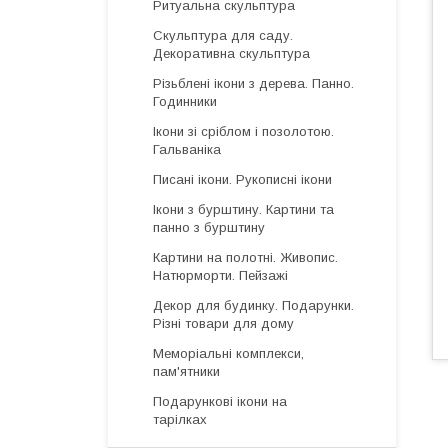
Ритуальна скульптура
Скульптура для саду.
Декоративна скульптура
Різьблені ікони з дерева. Панно.
Годинники
Ікони зі сріблом і позолотою.
Гальваніка
Писані ікони. Рукописні ікони
Ікони з бурштину. Картини та
панно з бурштину
Картини на полотні. Живопис.
Натюрморти. Пейзажі
Декор для будинку. Подарунки.
Різні товари для дому
Меморіальні комплекси,
пам'ятники
Подарункові ікони на
тарілках