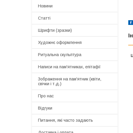
Новини
Статті
Шрифти (зразки)
І
Художнє оформлення
Ритуальна скульптура
Ц
Написи на пам'ятниках, епітафії
Зображення на пам'ятник (квіти,
свічки і т.д.)
Про нас
Відгуки
Питання, які часто задають
Доставка і оплата