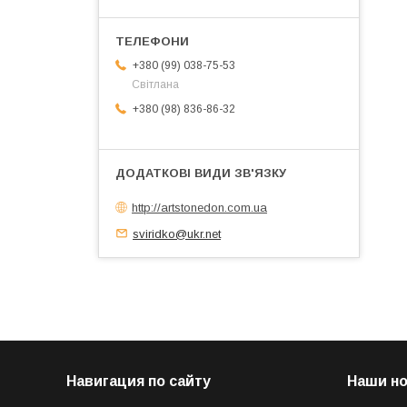
+380 (99) 038-75-53
Світлана
+380 (98) 836-86-32
http://artstonedon.com.ua
sviridko@ukr.net
Навигация по сайту
Наши н