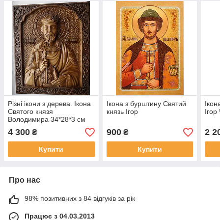
Різні ікони з дерева. Ікона
Ікона з бурштину Святий
Ікон
Святого князя
князь Ігор
Ігор
Володимира 34*28*3 см
4 300
900
2 2
₴
₴
Купити
Купити
Про нас
98% позитивних з 84 відгуків за рік
Працює з 04.03.2013