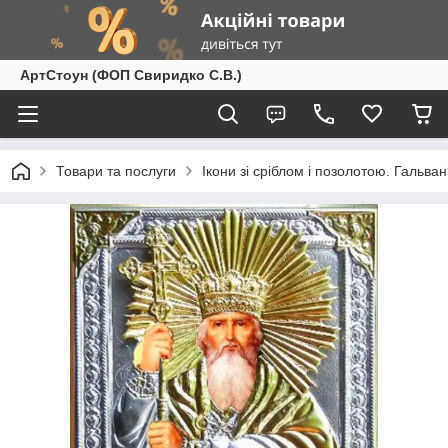
АртСтоун (ФОП Свиридко С.В.)
Товари та послуги
Ікони зі сріблом і позолотою. Гальван