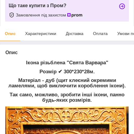
Що таке купити з Пром?
Замовлення під захистом
Опис
Характеристики
Доставка
Оплата
Умови п
Опис
Ікона різьблена "Свята Варвара"
Розмір ✔ 300*230*28м.
Матеріал - дуб
(щит клеєний окремими
ламелями, щоб виключити короблення ікони).
Так само, можливо, зробити інші ікони, панно
будь-яких розмірів.