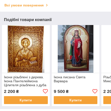
Всі умови повернення
Подібні товари компанії
Ікони різьблені з дерева.
Ікона писана Свята
Різь
Ікона Пантелеймона
Варвара
Мико
Цілителя різьблена з дуба
2 200
9 500
2 2
₴
₴
Купити
Купити