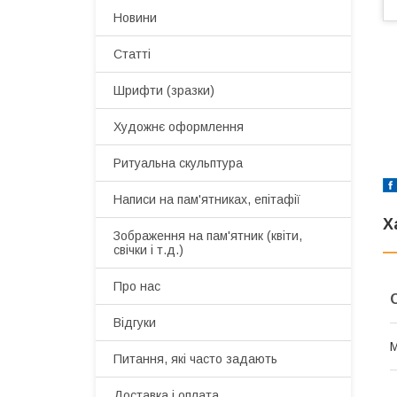
Новини
Статті
Шрифти (зразки)
Художнє оформлення
Ритуальна скульптура
Написи на пам'ятниках, епітафії
Х
Зображення на пам'ятник (квіти,
свічки і т.д.)
Про нас
Відгуки
М
Питання, які часто задають
Доставка і оплата