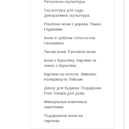
Ритуальна скульптура
Скульптура для саду.
Декоративна скульптура
Різьблені ікони з дерева. Панно.
Годинники
Ікони зі сріблом і позолотою.
Гальваніка
Писані ікони. Рукописні ікони
Ікони з бурштину. Картини та
панно з бурштину
Картини на полотні. Живопис.
Натюрморти. Пейзажі
Декор для будинку. Подарунки.
Різні товари для дому
Меморіальні комплекси,
пам'ятники
Подарункові ікони на
тарілках