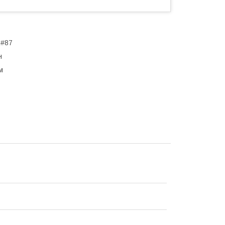
 #87
н
м