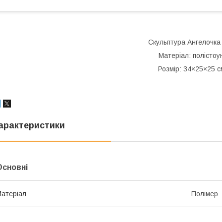
Скульптура Ангелочка
Матеріал: полістоу
Розмір: 34×25×25 с
арактеристики
Основні
атеріал
Полімер