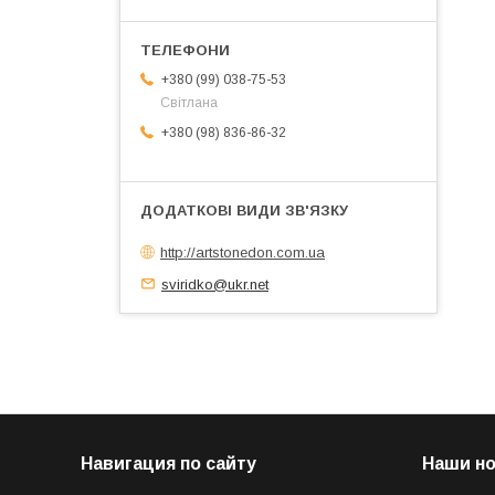
+380 (99) 038-75-53
Світлана
+380 (98) 836-86-32
http://artstonedon.com.ua
sviridko@ukr.net
Навигация по сайту
Наши н