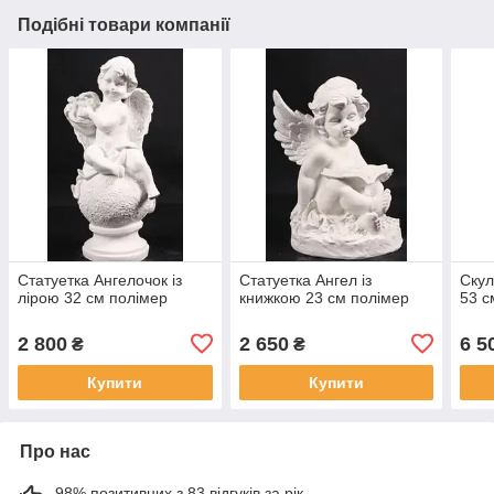
Подібні товари компанії
Статуетка Ангелочок із
Статуетка Ангел із
Скул
лірою 32 см полімер
книжкою 23 см полімер
53 с
2 800
2 650
6 5
₴
₴
Купити
Купити
Про нас
98% позитивних з 83 відгуків за рік