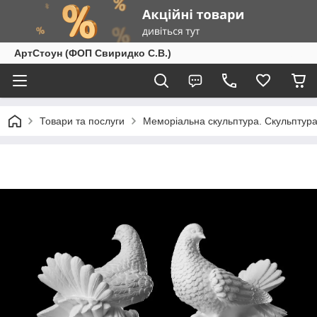
АртСтоун (ФОП Свиридко С.В.)
Товари та послуги
Меморіальна скульптура. Скульптура