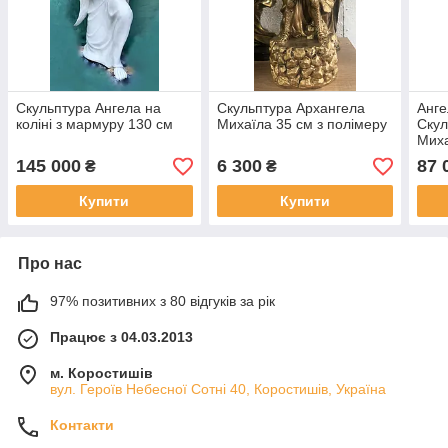
Скульптура Ангела на
Скульптура Архангела
Анге
коліні з мармуру 130 см
Михаїла 35 см з полімеру
Скул
Миха
полі
145 000
6 300
87 
₴
₴
Купити
Купити
Про нас
97% позитивних з 80 відгуків за рік
Працює з 04.03.2013
м. Коростишів
вул. Героїв Небесної Сотні 40, Коростишів, Україна
Контакти