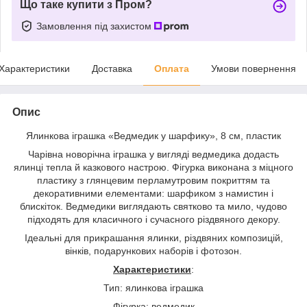
Що таке купити з Пром?
Замовлення під захистом
Характеристики
Доставка
Оплата
Умови повернення
Опис
Ялинкова іграшка «Ведмедик у шарфику», 8 см, пластик
Чарівна новорічна іграшка у вигляді ведмедика додасть
ялинці тепла й казкового настрою. Фігурка виконана з міцного
пластику з глянцевим перламутровим покриттям та
декоративними елементами: шарфиком з намистин і
блискіток. Ведмедики виглядають святково та мило, чудово
підходять для класичного і сучасного різдвяного декору.
Ідеальні для прикрашання ялинки, різдвяних композицій,
вінків, подарункових наборів і фотозон.
Характеристики
:
Тип: ялинкова іграшка
Фігурка: ведмедик