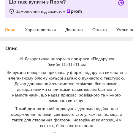
Що таке купити з Пром?
Замовлення під захистом
Опис
Характеристики
Доставка
Оплата
Умови п
Опис
🎁 Декоративна новорічна прикраса «Подарунок
білий»,11×11×11 см
Вишукана новорічна прикраса у формі подарунка виконана в
елегантному білому кольорі з м’якою пухнастою текстурою.
Декор доповнений золотистою стрічкою, блискітками,
декоративними сніжинками та святковим бантом із
намистинами, що надає прикрасі розкішного та ніжного
зимового вигляду.
Такий декоративний подарунок ідеально підійде для
оформлення ялинки, святкового столу, каміна, полиць, а
також для створення фотозон і новорічних композицій у
світлих, біло-золотих тонах