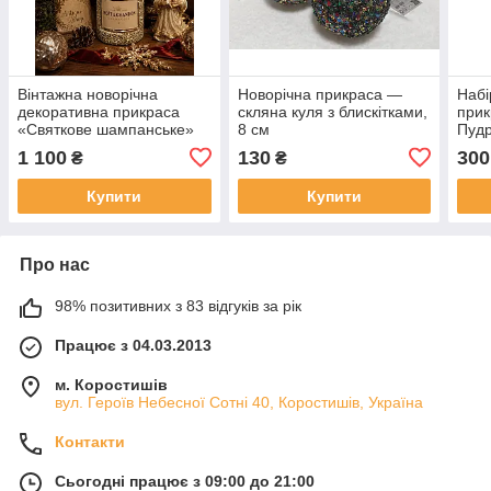
Вінтажна новорічна
Новорічна прикраса —
Набі
декоративна прикраса
скляна куля з блискітками,
прик
«Святкове шампанське»
8 см
Пудр
30 см, кераміка
та г
1 100
130
300
₴
₴
Купити
Купити
Про нас
98% позитивних з 83 відгуків за рік
Працює з 04.03.2013
м. Коростишів
вул. Героїв Небесної Сотні 40, Коростишів, Україна
Контакти
Сьогодні працює з 09:00 до 21:00