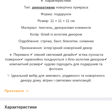
🔹 Характеристики:
Тип:
декоративна
новорічна прикраса
Форма: подарунок
Розмір: 11 × 11 × 11 см
Матеріал: текстиль, декоративні елементи
Колір: білий із золотим декором
Оздоблення: стрічка, бант, блискітки, сніжинки
Призначення: інтер’єрний новорічний декор
🔹 Переваги:✔ ніжний святковий дизайн✔ м’яка пухнаста
поверхня✔ гармонійно поєднується з біло-золотим декором✔
компактний розмір✔ чудово підходить для подарунків та
фотозон
✨ Ідеальний вибір для зимового, різдвяного та новорічного
декору дому, вітрин і святкових композицій.
Приховати
Характеристики