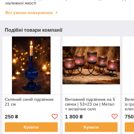
належної якості
Всі умови повернення
Подібні товари компанії
Скляний синій підсвічник
Вінтажний підсвічник на 5
Вели
21 см
свічок | 53×23 см | Метал
із г
+ мозаїчне скло
елег
деко
250
1 800
750
₴
₴
Купити
Купити