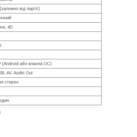
(залежно від партії)
ичний
на, 4D
G
 (Android або власна ОС)
B, AV, Audio Out
ні стерео
годин
: