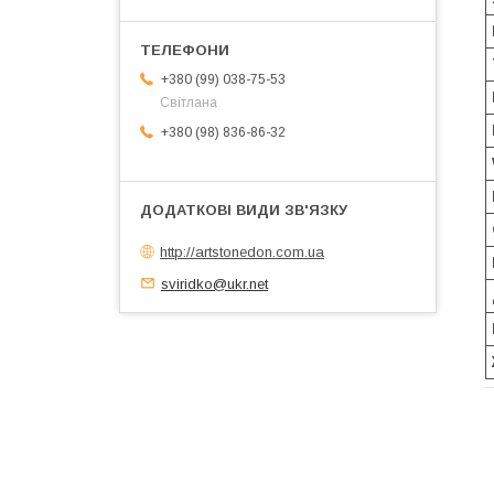
+380 (99) 038-75-53
Світлана
+380 (98) 836-86-32
http://artstonedon.com.ua
sviridko@ukr.net