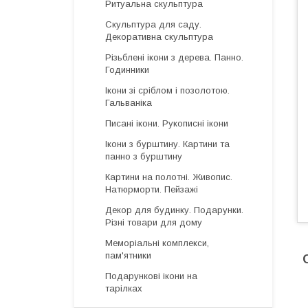
Ритуальна скульптура
Скульптура для саду.
Декоративна скульптура
Різьблені ікони з дерева. Панно.
Годинники
Ікони зі сріблом і позолотою.
Гальваніка
Писані ікони. Рукописні ікони
Ікони з бурштину. Картини та
панно з бурштину
Картини на полотні. Живопис.
Натюрморти. Пейзажі
Декор для будинку. Подарунки.
Різні товари для дому
Меморіальні комплекси,
пам'ятники
Подарункові ікони на
тарілках