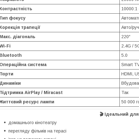
Контрастність
10000:1 
Тип фокусу
Автомат
Корекція трапеції
Авто/руч
Макс. діагональ
220″
Wi-Fi
2.4G / 5
Bluetooth
5.0
Операційна система
Smart TV
Порти
HDMI, US
Динаміки
Вбудова
Підтримка AirPlay / Miracast
Так
Життєвий ресурс лампи
50 000 
🎬
Ідеальний для
домашнього кінотеатру
перегляду фільмів на терасі