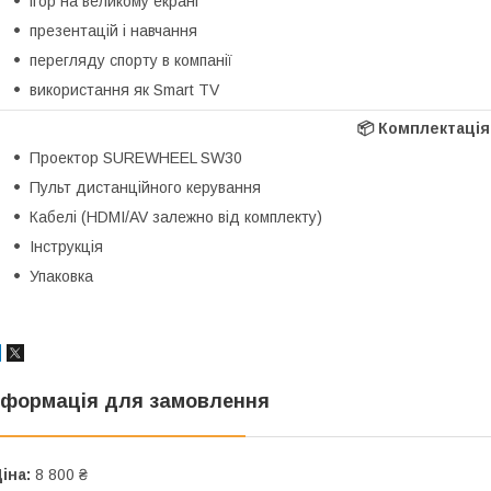
ігор на великому екрані
презентацій і навчання
перегляду спорту в компанії
використання як Smart TV
📦
Комплектація
Проектор SUREWHEEL SW30
Пульт дистанційного керування
Кабелі (HDMI/AV залежно від комплекту)
Інструкція
Упаковка
нформація для замовлення
іна:
8 800 ₴