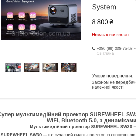
System
8 800 ₴
Немає в наявності
+380 (99) 038-75-53
Світлана
Законом не передбач
належної якості
Cупер мультимедійний проектор SUREWHEEL SW30 
WiFi, Bluetooth 5.0, з динаміка
Мультимедійний проектор SUREWHEEL SW30 – Я
SUREWHEEL SW30
— це сучасний смарт-проектор із справжньо