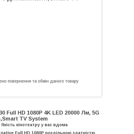
ено повернення та обмін даного товару
Full HD 1080P 4K LED 20000 Лм, 5G
ми,Smart TV System
кість кінотеатру у вас вдома
ю
native Full HD 1080P роздільною здатністю
,