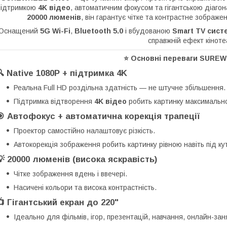
підтримкою
4K відео
, автоматичним фокусом та гігантською діаг
20
000 люменів
, він гарантує чітке та контрастне зображе
Оснащений
5G Wi-Fi
,
Bluetooth 5.0
і вбудованою
Smart TV сис
справжній ефект кіноте
⭐
Основні переваги SURE
🔍
Native 1080P + підтримка 4K
Реальна Full HD роздільна здатність — не штучне збільшення.
Підтримка відтворення
4K відео
робить картинку максимальн
🎯
Автофокус + автоматична корекція трапеції
Проектор самостійно налаштовує різкість.
Автокорекція зображення робить картинку рівною навіть під ку
💡
20
000 люменів (висока яскравість)
Чітке зображення вдень і ввечері.
Насичені кольори та висока контрастність.
📺
Гігантський екран до 220"
Ідеально для фільмів, ігор, презентацій, навчання, онлайн-зан