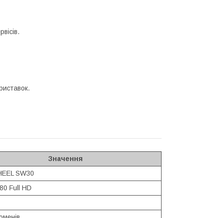
рвісів.
риставок.
Значення
EEL SW30
80 Full HD
юменів