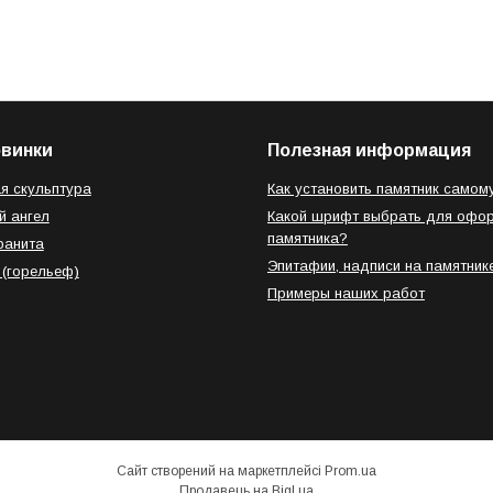
овинки
Полезная информация
я скульптура
Как установить памятник самом
й ангел
Какой шрифт выбрать для офо
памятника?
ранита
Эпитафии, надписи на памятник
 (горельеф)
Примеры наших работ
Сайт створений на маркетплейсі
Prom.ua
Продавець на Bigl.ua