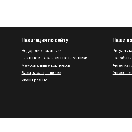
Навигация по сайту
Наши н
Недорогие памятники
Ритуальна
Элитные и эксклюзивные памятники
Скорбящи
Мемориальные комплексы
Ангел из г
Вазы, столы, лавочки
Ангелочек
Иконы резные