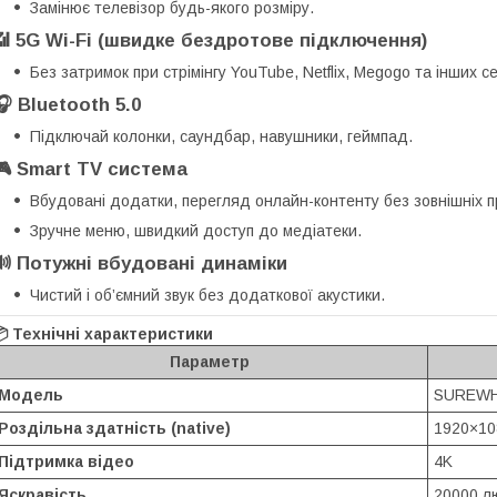
Замінює телевізор будь-якого розміру.
📶
5G Wi-Fi (швидке бездротове підключення)
Без затримок при стрімінгу YouTube, Netflix, Megogo та інших се
🎧
Bluetooth 5.0
Підключай колонки, саундбар, навушники, геймпад.
🎮
Smart TV система
Вбудовані додатки, перегляд онлайн-контенту без зовнішніх п
Зручне меню, швидкий доступ до медіатеки.
🔊
Потужні вбудовані динаміки
Чистий і об’ємний звук без додаткової акустики.
📦
Технічні характеристики
Параметр
Модель
SUREWH
Роздільна здатність (native)
1920×10
Підтримка відео
4K
Яскравість
20000 л