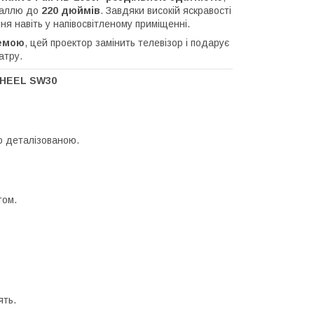
оналлю до
220 дюймів
. Завдяки високій яскравості
ння навіть у напівосвітленому приміщенні.
темою
, цей проектор замінить телевізор і подарує
атру.
WHEEL SW30
о деталізованою.
том.
ять.