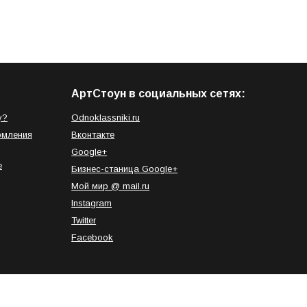
АртСтоун в социальных сетях:
у?
Odnoklassniki.ru
рмления
Вконтакте
Google+
е
Бизнес-станица Google+
Мой мир @ mail.ru
Instagram
Twitter
Facebook