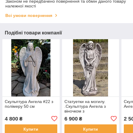
Законом не передбачено повернення та обмін даного товару
належної якості
Всі умови повернення
Подібні товари компанії
Скульптура Ангела #22 з
Статуетки на могилу.
Скул
полімеру 50 см
.Скульптура Ангела з
Анге
віночком з
атмосферостійкого
4 800
6 900
2 5
₴
₴
вібробетону 80 см
Купити
Купити