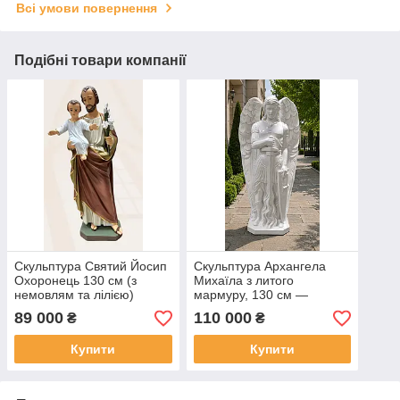
Всі умови повернення
Подібні товари компанії
Скульптура Святий Йосип
Скульптура Архангела
Охоронець 130 см (з
Михаїла з литого
немовлям та лілією)
мармуру, 130 см —
символ захисту, сили та
89 000
110 000
₴
₴
благородства
Купити
Купити