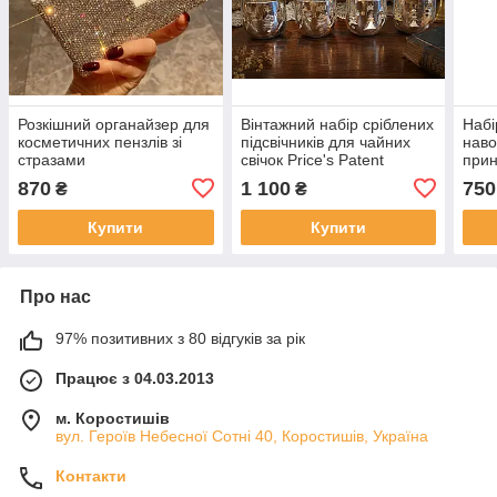
Розкішний органайзер для
Вінтажний набір сріблених
Набі
косметичних пензлів зі
підсвічників для чайних
наво
стразами
свічок Price's Patent
прин
Candles Ltd, 4 шт., 4 × 5 см
870
1 100
750
₴
₴
Купити
Купити
Про нас
97% позитивних з 80 відгуків за рік
Працює з 04.03.2013
м. Коростишів
вул. Героїв Небесної Сотні 40, Коростишів, Україна
Контакти