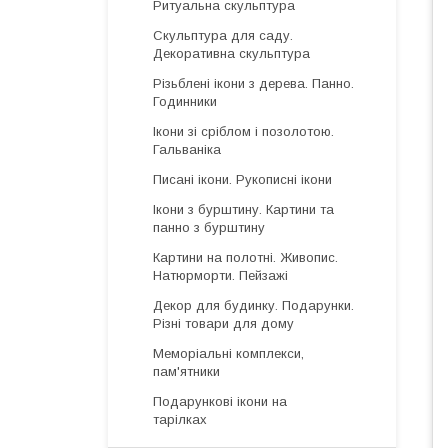
Ритуальна скульптура
Скульптура для саду.
Декоративна скульптура
Різьблені ікони з дерева. Панно.
Годинники
Ікони зі сріблом і позолотою.
Гальваніка
Писані ікони. Рукописні ікони
Ікони з бурштину. Картини та
панно з бурштину
Картини на полотні. Живопис.
Натюрморти. Пейзажі
Декор для будинку. Подарунки.
Різні товари для дому
Меморіальні комплекси,
пам'ятники
Подарункові ікони на
тарілках