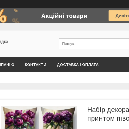
идко
МПАНІЮ
КОНТАКТИ
ДОСТАВКА І ОПЛАТА
Набір декора
принтом піво