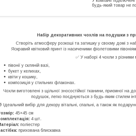
У компанії підключені
будь-який товар не п
Набір декоративних чохлів на подушки з п
Створіть атмосферу розкоші та затишку у своєму домі з н
Яскравий квітковий принт із насиченими фіолетовими півоніями
✅ У наборі 4 чохли з різними
півонії у скляній вазі,
букет у келихах,
квіти у кошику,
композиція у стильних флаконах.
Чохли виготовлені з щільної зносостійкої тканини, приємної на 
подушок, легко поєднуються з будь-яким стилем інт
 Ідеальний вибір для декору вітальні, спальні, а також як подарун
озмір:
45×45 см
Комплектація:
4 шт.
атеріал:
поліестер
астібка:
прихована блискавка