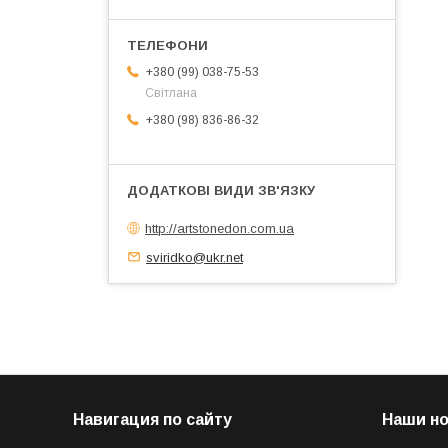
+380 (99) 038-75-53
Світлана
+380 (98) 836-86-32
http://artstonedon.com.ua
sviridko@ukr.net
Навигация по сайту
Наши н