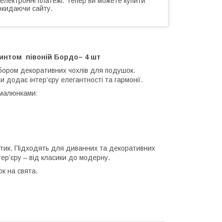
 електронні платежі. Тепер ви можете купити
окидаючи сайту.
ринтом півоній Бордо– 4 шт
абором декоративних чохлів для подушок.
 додає інтер’єру елегантності та гармонії.
 малюнками:
дотик. Підходять для диванних та декоративних
ер’єру – від класики до модерну.
ок на свята.