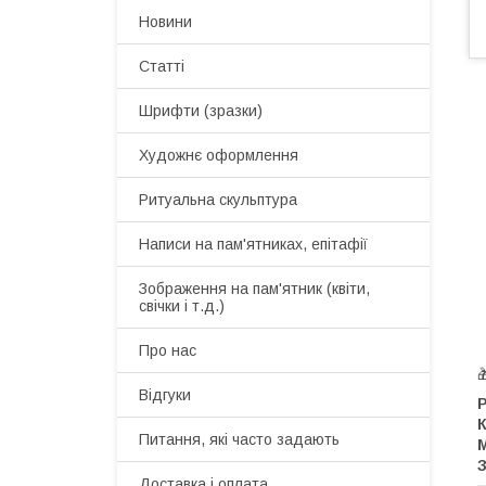
Новини
Статті
Шрифти (зразки)
Художнє оформлення
Ритуальна скульптура
Написи на пам'ятниках, епітафії
Зображення на пам'ятник (квіти,
свічки і т.д.)
Про нас

Відгуки
Р
Питання, які часто задають
М
З
Доставка і оплата