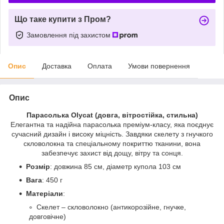
Що таке купити з Пром?
Замовлення під захистом
Опис
Доставка
Оплата
Умови повернення
Опис
Парасолька Olycat (довга, вітростійка, стильна)
Елегантна та надійна парасолька преміум-класу, яка поєднує
сучасний дизайн і високу міцність. Завдяки скелету з гнучкого
скловолокна та спеціальному покриттю тканини, вона
забезпечує захист від дощу, вітру та сонця.
Розмір
: довжина 85 см, діаметр купола 103 см
Вага
: 450 г
Матеріали
:
Скелет – скловолокно (антикорозійне, гнучке,
довговічне)