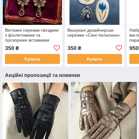
Вінтажні сережки-гвоздики
Вишукані дизайнерські
Набі
з фіолетовими та
сережки «Сині тюльпани»
вигл
прозорими вставками
пара
(Vintage Drop Earrings) —
ориг
350
350
950
₴
₴
довжина 8 см
для 
відп
Купити
Купити
Акційні пропозиції та новинки