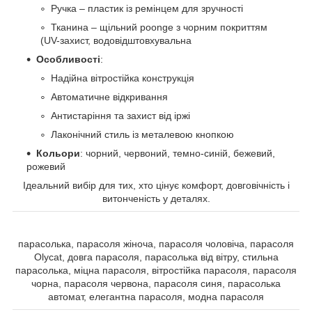
Ручка – пластик із ремінцем для зручності
Тканина – щільний poonge з чорним покриттям
(UV-захист, водовідштовхувальна
Особливості
:
Надійна вітростійка конструкція
Автоматичне відкривання
Антистаріння та захист від іржі
Лаконічний стиль із металевою кнопкою
Кольори
: чорний, червоний, темно-синій, бежевий,
рожевий
Ідеальний вибір для тих, хто цінує комфорт, довговічність і
витонченість у деталях.
парасолька, парасоля жіноча, парасоля чоловіча, парасоля
Olycat, довга парасоля, парасолька від вітру, стильна
парасолька, міцна парасоля, вітростійка парасоля, парасоля
чорна, парасоля червона, парасоля синя, парасолька
автомат, елегантна парасоля, модна парасоля