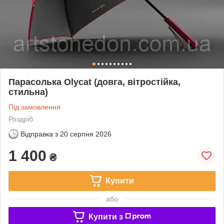
Парасолька Olycat (довга, вітростійка,
стильна)
Під замовлення
Роздріб
Відправка з
20 серпня 2026
1 400
₴
Купити
або
Купити з