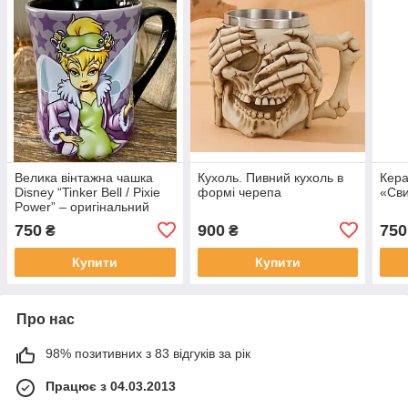
Велика вінтажна чашка
Кухоль. Пивний кухоль в
Кера
Disney “Tinker Bell / Pixie
формі черепа
«Сви
Power” – оригінальний
ліцензійний кухоль, 12,5
750
900
750
₴
₴
см
Купити
Купити
Про нас
98% позитивних з 83 відгуків за рік
Працює з 04.03.2013