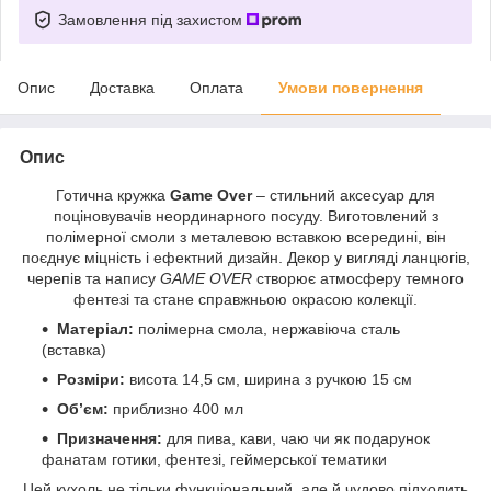
Замовлення під захистом
Опис
Доставка
Оплата
Умови повернення
Опис
Готична кружка
Game Over
– стильний аксесуар для
поціновувачів неординарного посуду. Виготовлений з
полімерної смоли з металевою вставкою всередині, він
поєднує міцність і ефектний дизайн. Декор у вигляді ланцюгів,
черепів та напису
GAME OVER
створює атмосферу темного
фентезі та стане справжньою окрасою колекції.
Матеріал:
полімерна смола, нержавіюча сталь
(вставка)
Розміри:
висота 14,5 см, ширина з ручкою 15 см
Об’єм:
приблизно 400 мл
Призначення:
для пива, кави, чаю чи як подарунок
фанатам готики, фентезі, геймерської тематики
Цей кухоль не тільки функціональний, але й чудово підходить