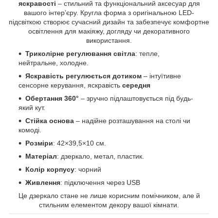
яскравості
– стильний та функціональний аксесуар для
вашого інтер’єру. Кругла форма з оригінальною LED-
підсвіткою створює сучасний дизайн та забезпечує комфортне
освітлення для макіяжу, догляду чи декоративного
використання.
Триколірне регулювання світла
: тепле,
нейтральне, холодне.
Яскравість регулюється дотиком
– інтуїтивне
сенсорне керування, яскравість
середня
Обертання 360°
– зручно підлаштовується під будь-
який кут.
Стійка основа
– надійне розташування на столі чи
комоді.
Розміри
: 42×39,5×10 см.
Матеріал
: дзеркало, метал, пластик.
Колір корпусу
: чорний
Живлення
: підключення через USB
Це дзеркало стане не лише корисним помічником, але й
стильним елементом декору вашої кімнати.