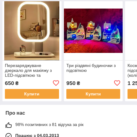
Перезаряджуване
Три різдвяні будиночки з
Косм
дзеркало для макіяжу з
підсвіткою
підс
LED-підсвіткою та
(кол
сенсорним керуванням
650
950
1 2
₴
₴
Купити
Купити
Про нас
98% позитивних з 81 відгука за рік
Працює з 04.03.2013