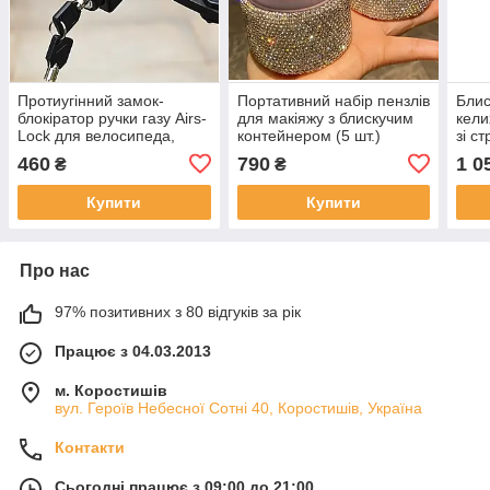
Протиугінний замок-
Портативний набір пензлів
Блис
блокіратор ручки газу Airs-
для макіяжу з блискучим
кели
Lock для велосипеда,
контейнером (5 шт.)
зі с
електросамоката та
460
790
1 0
₴
₴
мотоцикла, з ключами
Купити
Купити
Про нас
97% позитивних з 80 відгуків за рік
Працює з 04.03.2013
м. Коростишів
вул. Героїв Небесної Сотні 40, Коростишів, Україна
Контакти
Сьогодні працює з 09:00 до 21:00