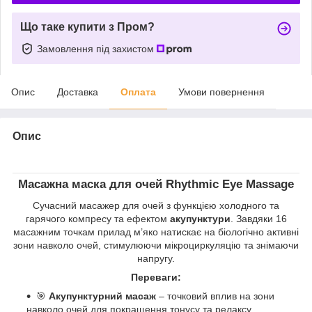
Що таке купити з Пром?
Замовлення під захистом
Опис
Доставка
Оплата
Умови повернення
Опис
Масажна маска для очей
Rhythmic Eye Massage
Сучасний масажер для очей з функцією холодного та
гарячого компресу та ефектом
акупунктури
. Завдяки 16
масажним точкам прилад м’яко натискає на біологічно активні
зони навколо очей, стимулюючи мікроциркуляцію та знімаючи
напругу.
Переваги:
🎯
Акупунктурний масаж
– точковий вплив на зони
навколо очей для покращення тонусу та релаксу