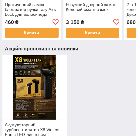
Протиугінний замок-
Розумний дверной замок .
2-в-
блокіратор ручки газу Airs-
Кодовий смарт замок
кодо
Lock для велосипеда,
Деко
електросамоката та
при
460
3 150
680
₴
₴
мотоцикла, з ключами
Купити
Купити
Акційні пропозиції та новинки
Акумуляторний
турбовентилятор X8 Violent
Fan з LED-дисплеєм