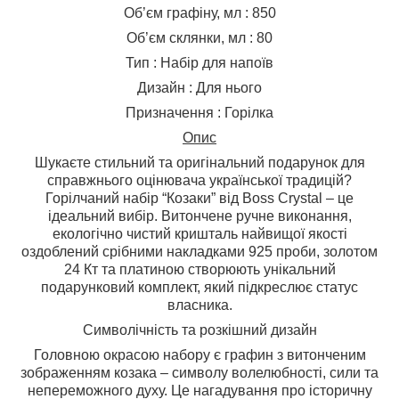
Об’єм графіну, мл : 850
Об’єм склянки, мл : 80
Тип : Набір для напоїв
Дизайн : Для нього
Призначення : Горілка
Опис
Шукаєте стильний та оригінальний подарунок для
справжнього оцінювача української традицій?
Горілчаний набір “Козаки” від Boss Crystal – це
ідеальний вибір. Витончене ручне виконання,
екологічно чистий кришталь найвищої якості
оздоблений срібними накладками 925 проби, золотом
24 Кт та платиною створюють унікальний
подарунковий комплект, який підкреслює статус
власника.
Символічність та розкішний дизайн
Головною окрасою набору є графин з витонченим
зображенням козака – символу волелюбності, сили та
непереможного духу. Це нагадування про історичну