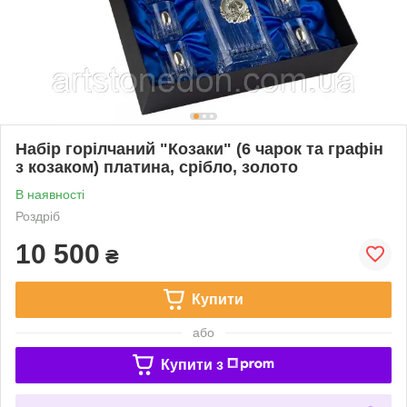
Набір горілчаний "Козаки" (6 чарок та графін
з козаком) платина, срібло, золото
В наявності
Роздріб
10 500
₴
Купити
або
Купити з