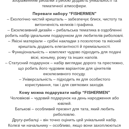
зображенням рибалки з рибою додають унікальності та
тематичної атмосфери.
Переваги набору “FISHERMEN”
– Екологічно чистий кришталь – забезпечує блиск, чистоту та
витонченість келихів і графина.
– Ексклюзивний дизайн – рибальська тематика в оздобленні
робить набір ідеальним подарунком для любителів риболовлі.
– Якісні матеріали – срібні накладки з позолотою та якісний
кришталь додають елегантності й преміальності.
– Функціональність – комплект чудово підходить для подачі
віскі, коньяку, рому та інших напоїв.
– Статусний подарунок – набір виглядає дорого та престижно,
що робить його чудовим варіантом для цінителів
ексклюзивного посуду.
– Універсальність – підходить як для особистого
користування, так і для святкових заходів.
Кому можна подарувати набір “FISHERMEN”
Чоловікові – чудовий подарунок на день народження або
ювілей.
Батькові – особливий презент для тата, який любить
риболовлю.
Другу-рибалці – він точно оцінить цей унікальний набір.
Колезі чи начальнику – особливо, якщо вони захоплюються