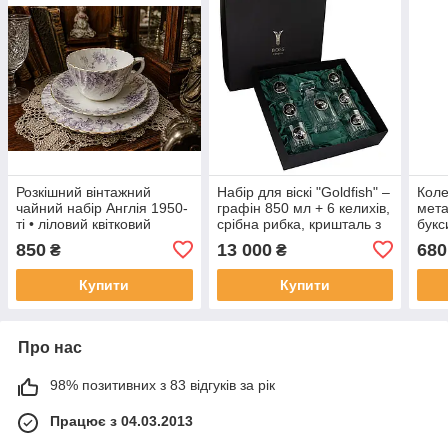
Розкішний вінтажний
Набір для віскі "Goldfish" –
Коле
чайний набір Англія 1950-
графін 850 мл + 6 келихів,
мета
ті • ліловий квітковий
срібна рибка, кришталь з
букс
фарфор • позолота
платиною
7 пр
850
13 000
680
₴
₴
Купити
Купити
Про нас
98% позитивних з 83 відгуків за рік
Працює з 04.03.2013