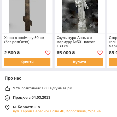
Хрест з полімеру 50 см
Скульптура Ангела з
Скор
(без розп’яття)
мармуру №501 висота
колі
130 см
мар
2 500
65 000
85 
₴
₴
Купити
Купити
Про нас
97% позитивних з 80 відгуків за рік
Працює з 04.03.2013
м. Коростишів
вул. Героїв Небесної Сотні 40, Коростишів, Україна