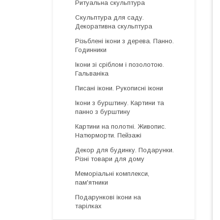
Ритуальна скульптура
Скульптура для саду.
Декоративна скульптура
Різьблені ікони з дерева. Панно.
Годинники
Ікони зі сріблом і позолотою.
Гальваніка
Писані ікони. Рукописні ікони
Ікони з бурштину. Картини та
панно з бурштину
Картини на полотні. Живопис.
Натюрморти. Пейзажі
Декор для будинку. Подарунки.
Різні товари для дому
Меморіальні комплекси,
пам'ятники
Подарункові ікони на
тарілках