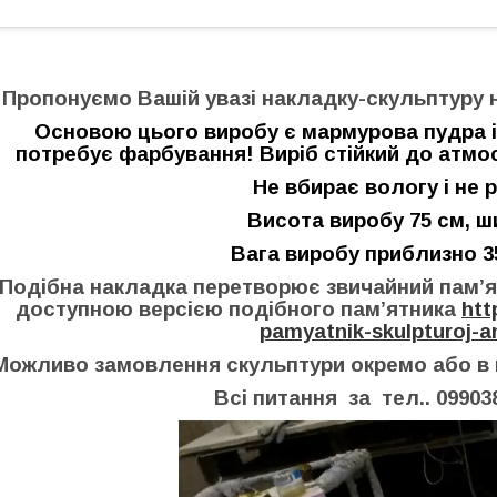
Пропонуємо Вашій увазі накладку-скульптуру н
Основою цього виробу є мармурова пудра і
потребує фарбування!
Виріб стійкий до атм
Не вбирає вологу і не 
Висота виробу 75 см, ш
Вага виробу приблизно 35
Подібна накладка перетворює звичайний пам’ят
доступною версією подібного пам’ятника
htt
pamyatnik-skulpturoj-a
Можливо замовлення скульптури окремо або в к
Всі питання за тел.. 09903