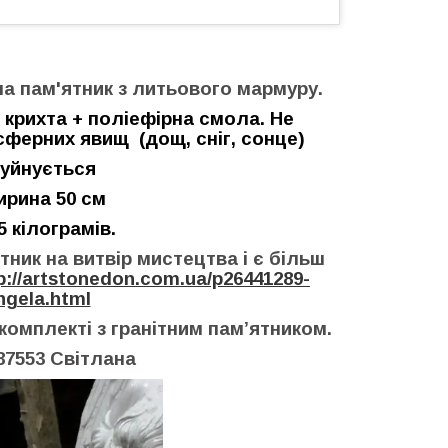
а пам'ятник з литьового мармуру.
 крихта + поліефірна смола.
Не
осферних явищ
(дощ, сніг, сонце)
руйнується
ирина 50 см
 кілограмів.
ник на витвір мистецтва і є більш
p://artstonedon.com.ua/p26441289-
ngela.html
омплекті з гранітним пам’ятником.
87553 Світлана