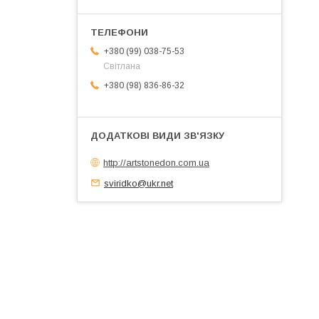
+380 (99) 038-75-53
Світлана
+380 (98) 836-86-32
http://artstonedon.com.ua
sviridko@ukr.net