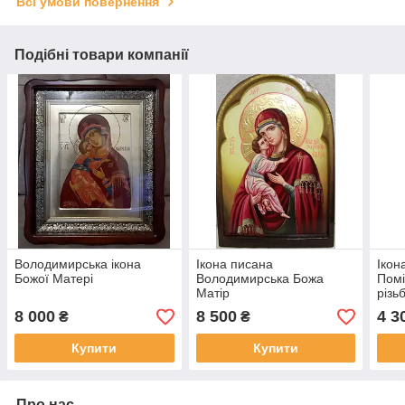
Всі умови повернення
Подібні товари компанії
Володимирська ікона
Ікона писана
Ікон
Божої Матері
Володимирська Божа
Помі
Матір
різь
8 000
8 500
4 3
₴
₴
Купити
Купити
Про нас