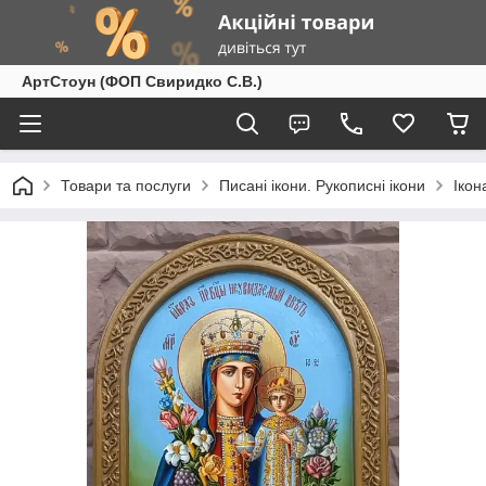
АртСтоун (ФОП Свиридко С.В.)
Товари та послуги
Писані ікони. Рукописні ікони
Ікон