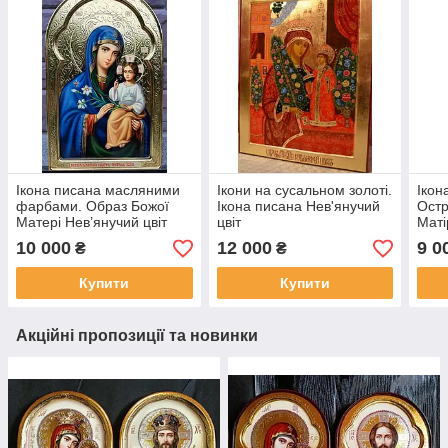
Ікона писана масляними
Ікони на сусальном золоті.
Ікон
фарбами. Образ Божої
Ікона писана Нев'янучий
Ост
Матері Нев’янучий цвіт
цвіт
Маті
35*25 см
10 000
12 000
9 0
₴
₴
Купити
Купити
Акційні пропозиції та новинки