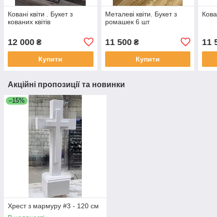
Ковані квіти . Букет з
Металеві квіти. Букет з
Кова
кованих квітів
ромашек 6 шт
12 000
11 500
11 
₴
₴
Купити
Купити
Акційні пропозиції та новинки
–15%
Хрест з мармуру #3 - 120 см