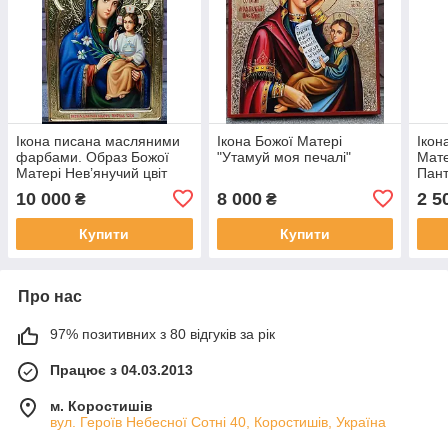
Ікона писана масляними
Ікона Божої Матері
Ікон
фарбами. Образ Божої
"Утамуй моя печалі"
Мате
Матері Нев’янучий цвіт
Пан
35*25 см
10 000
8 000
2 5
₴
₴
Купити
Купити
Про нас
97% позитивних з 80 відгуків за рік
Працює з 04.03.2013
м. Коростишів
вул. Героїв Небесної Сотні 40, Коростишів, Україна