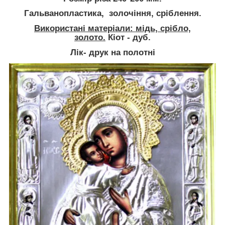
Гальванопластика, золочіння, сріблення.
Використані матеріали: мідь, срібло,
золото.
Кіот - дуб.
Лік- друк на полотні