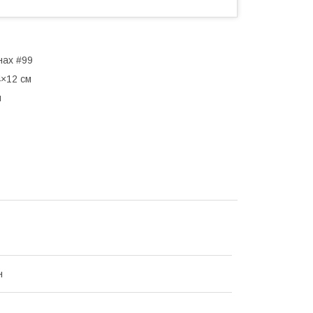
нах #99
4×12 см
н
н