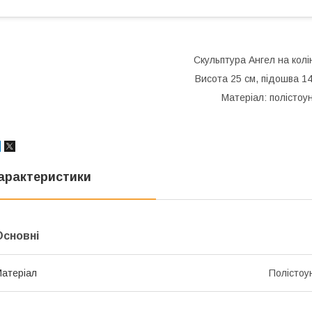
Скульптура Ангел на колі
Висота 25 см, підошва 1
Матеріал: полістоу
арактеристики
Основні
атеріал
Полістоу