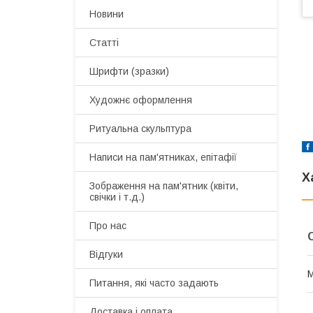
Новини
Статті
Шрифти (зразки)
Художнє оформлення
Ритуальна скульптура
Написи на пам'ятниках, епітафії
Х
Зображення на пам'ятник (квіти,
свічки і т.д.)
Про нас
Відгуки
М
Питання, які часто задають
Доставка і оплата