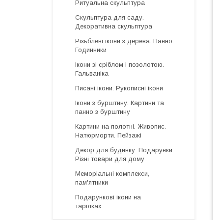
Ритуальна скульптура
Скульптура для саду.
Декоративна скульптура
Різьблені ікони з дерева. Панно.
Годинники
Ікони зі сріблом і позолотою.
Гальваніка
Писані ікони. Рукописні ікони
Ікони з бурштину. Картини та
панно з бурштину
Картини на полотні. Живопис.
Натюрморти. Пейзажі
Декор для будинку. Подарунки.
Різні товари для дому
Меморіальні комплекси,
пам'ятники
Подарункові ікони на
тарілках