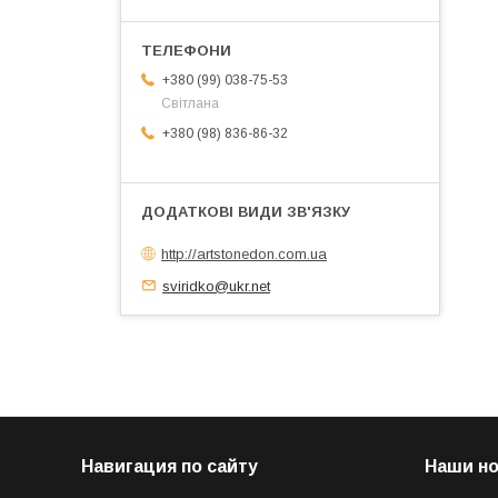
+380 (99) 038-75-53
Світлана
+380 (98) 836-86-32
http://artstonedon.com.ua
sviridko@ukr.net
Навигация по сайту
Наши н