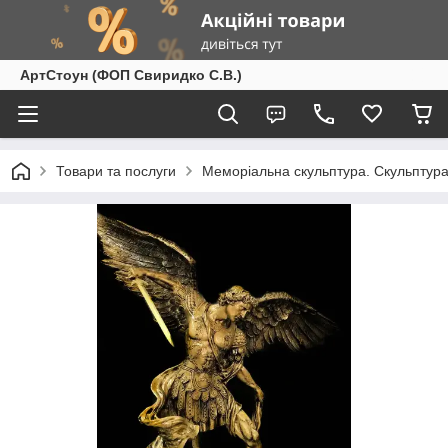
АртСтоун (ФОП Свиридко С.В.)
Товари та послуги
Меморіальна скульптура. Скульптура