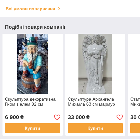
Всі умови повернення
Подібні товари компанії
Скульптура декоративна
Скульптура Архангела
Стат
Гном з елем 92 см
Михаїла 63 см мармур
Миха
6 900
33 000
30 
₴
₴
Купити
Купити