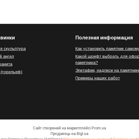
овинки
Полезная информация
я скульптура
Как установить памятник самом
й ангел
Какой шрифт выбрать для офо
памятника?
ранита
Эпитафии, надписи на памятник
 (горельеф)
Примеры наших работ
Сайт створений на маркетплейсі
Prom.ua
Продавець на Bigl.ua