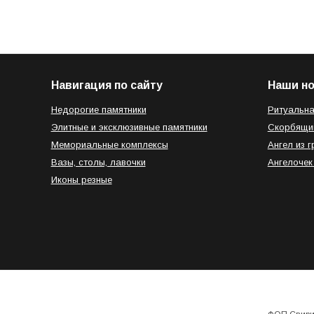
Навигация по сайту
Наши н
Недорогие памятники
Ритуальна
Элитные и эксклюзивные памятники
Скорбящи
Мемориальные комплексы
Ангел из г
Вазы, столы, лавочки
Ангелочек
Иконы резные