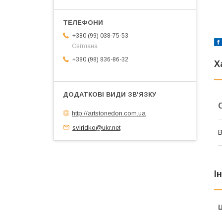
+380 (99) 038-75-53
Світлана
+380 (98) 836-86-32
Х
http://artstonedon.com.ua
sviridko@ukr.net
В
І
Ц