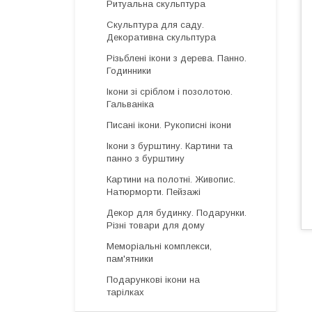
Ритуальна скульптура
Скульптура для саду.
Декоративна скульптура
Різьблені ікони з дерева. Панно.
Годинники
Ікони зі сріблом і позолотою.
Гальваніка
Писані ікони. Рукописні ікони
Ікони з бурштину. Картини та
панно з бурштину
Картини на полотні. Живопис.
Натюрморти. Пейзажі
Декор для будинку. Подарунки.
Різні товари для дому
Меморіальні комплекси,
пам'ятники
Подарункові ікони на
тарілках