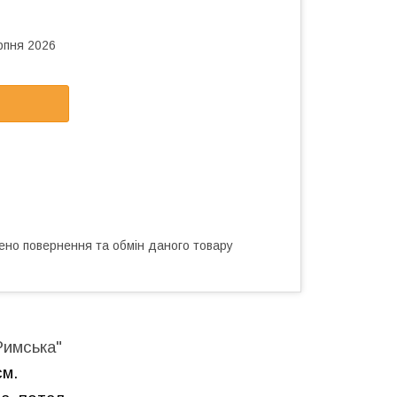
рпня 2026
ено повернення та обмін даного товару
Римська"
см.