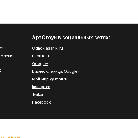
АртСтоун в социальных сетях:
у?
Odnoklassniki.ru
рмления
Вконтакте
Google+
е
Бизнес-станица Google+
Мой мир @ mail.ru
Instagram
Twitter
Facebook