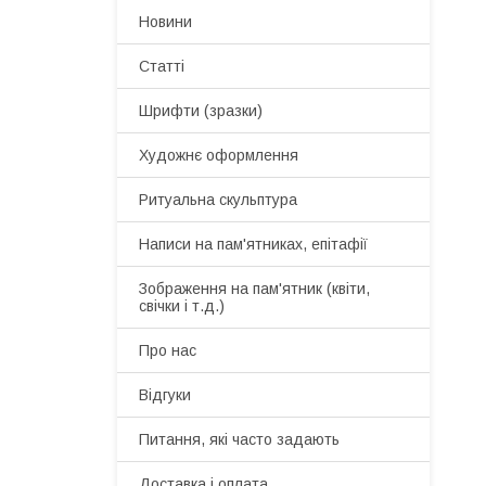
Новини
Статті
Шрифти (зразки)
Художнє оформлення
Ритуальна скульптура
Написи на пам'ятниках, епітафії
Зображення на пам'ятник (квіти,
свічки і т.д.)
Про нас
Відгуки
Питання, які часто задають
Доставка і оплата