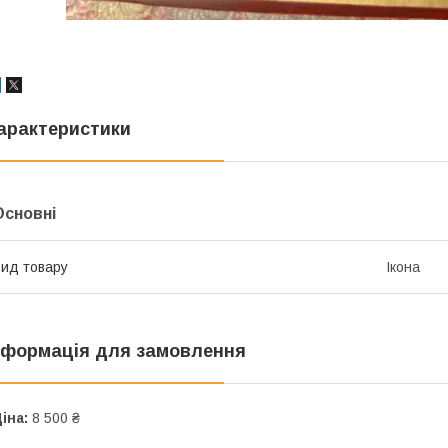
арактеристики
Основні
ид товару
Ікона
нформація для замовлення
іна:
8 500 ₴