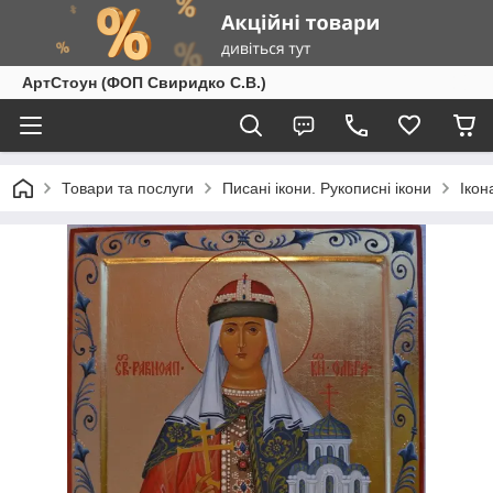
АртСтоун (ФОП Свиридко С.В.)
Товари та послуги
Писані ікони. Рукописні ікони
Ікон