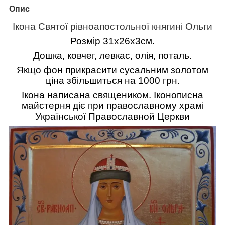
Опис
Ікона Святої рівноапостольної княгині Ольги
Розмір 31х26х3см.
Дошка, ковчег, левкас, олія, поталь.
Якщо фон прикрасити сусальним золотом
ціна збільшиться на 1000 грн.
Ікона написана священиком. Іконописна
майстерня діє при православному храмі
У
країнської
П
равославной
Ц
еркви