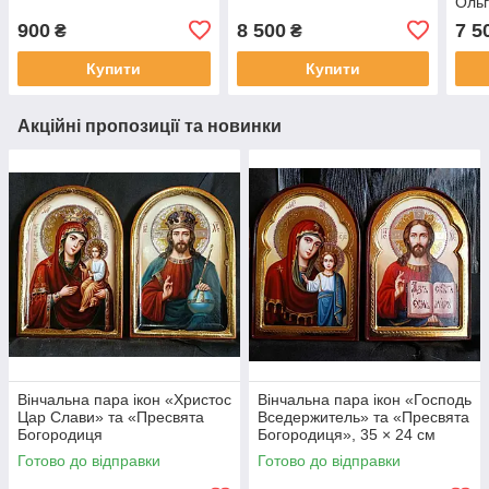
Оль
900
8 500
7 5
₴
₴
Купити
Купити
Акційні пропозиції та новинки
Вінчальна пара ікон «Христос
Вінчальна пара ікон «Господь
Цар Слави» та «Пресвята
Вседержитель» та «Пресвята
Богородиця
Богородиця», 35 × 24 см
Скоропослушниця», 35 × 24
Готово до відправки
Готово до відправки
см