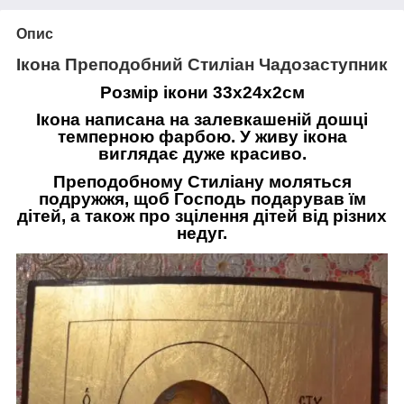
Опис
Ікона Преподобний Стиліан Чадозаступник
Розмір ікони 33х24х2см
Ікона написана на залевкашеній дошці
темперною фарбою. У живу ікона
виглядає дуже красиво.
Преподобному Стиліану моляться
подружжя, щоб Господь подарував їм
дітей, а також про зцілення дітей від різних
недуг.