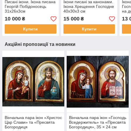
Писані ікони. Ікона писана
Ікони писані за канонами.
Ікон
Георгій Побідоносець
Ікона Хрещення Господне
Госп
31х26х3см
40x30x3 см
на д
левк
10 000
15 000
13 
₴
₴
жив
Купити
Купити
Акційні пропозиції та новинки
Вінчальна пара ікон «Христос
Вінчальна пара ікон «Господь
Цар Слави» та «Пресвята
Вседержитель» та «Пресвята
Богородиця
Богородиця», 35 × 24 см