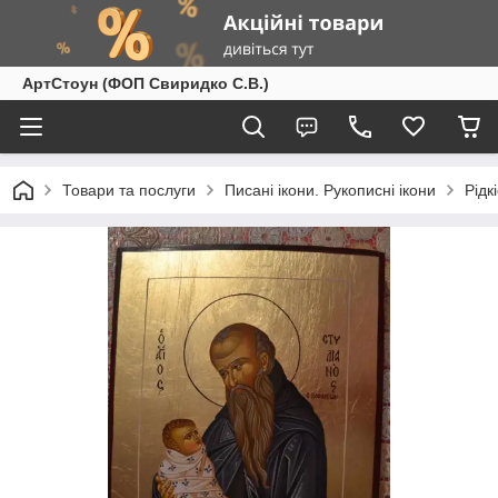
АртСтоун (ФОП Свиридко С.В.)
Товари та послуги
Писані ікони. Рукописні ікони
Рідк