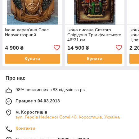
Ікона дерев'яна Спас
Ікона писана Святого
Ікон
Нерукотворний
Спірідона Тріміфунтського
Ікон
46*31 см
Ціли
4 900
14 500
2 2
₴
₴
Купити
Купити
Про нас
98% позитивних з 83 відгуків за рік
Працює з 04.03.2013
м. Коростишів
вул. Героїв Небесної Сотні 40, Коростишів, Україна
Контакти