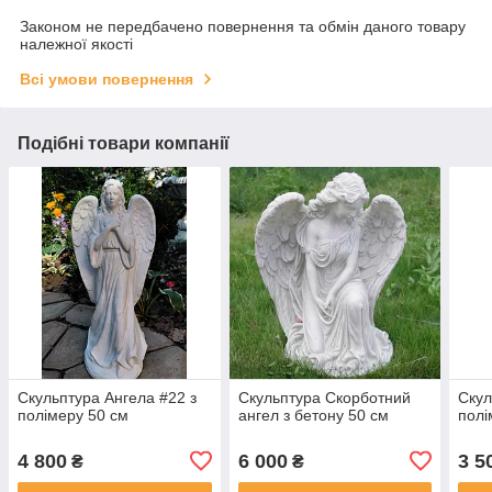
Законом не передбачено повернення та обмін даного товару
належної якості
Всі умови повернення
Подібні товари компанії
Скульптура Ангела #22 з
Скульптура Скорботний
Скул
полімеру 50 см
ангел з бетону 50 см
полі
4 800
6 000
3 5
₴
₴