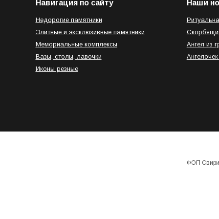
Навигация по сайту
Наши н
Недорогие памятники
Ритуальна
Элитные и эксклюзивные памятники
Скорбящи
Мемориальные комплексы
Ангел из г
Вазы, столы, лавочки
Ангелочек
Иконы резные