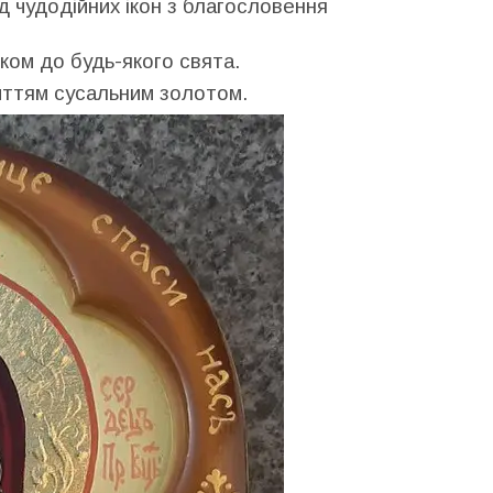
ід чудодійних ікон з благословення
ком до будь-якого свята.
криттям сусальним золотом.