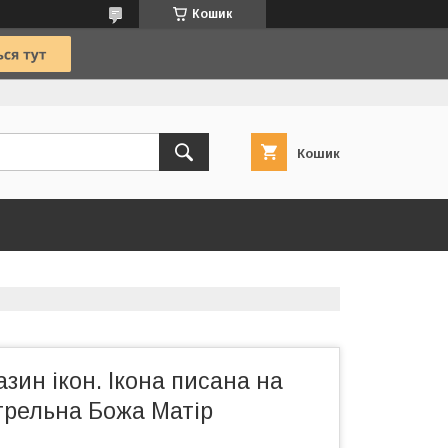
Кошик
Кошик
азин ікон. Ікона писана на
трельна Божа Матір