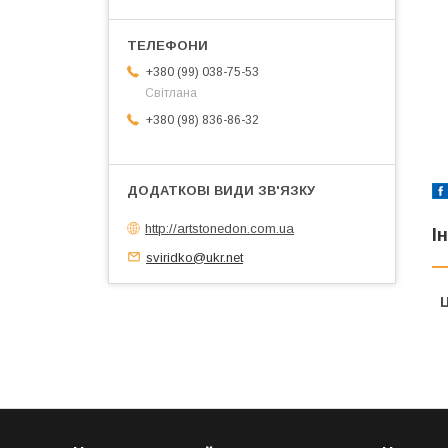
+380 (99) 038-75-53
Світлана
+380 (98) 836-86-32
http://artstonedon.com.ua
І
sviridko@ukr.net
Ц