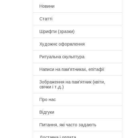
Новини
Статті
Шрифти (зразки)
Художнє оформлення
Ритуальна скульптура
Написи на пам'ятниках, епітафії
Зображення на пам'ятник (квіти,
свічки і т.д.)
Про нас
Відгуки
Питання, які часто задають
Доставка і оплата