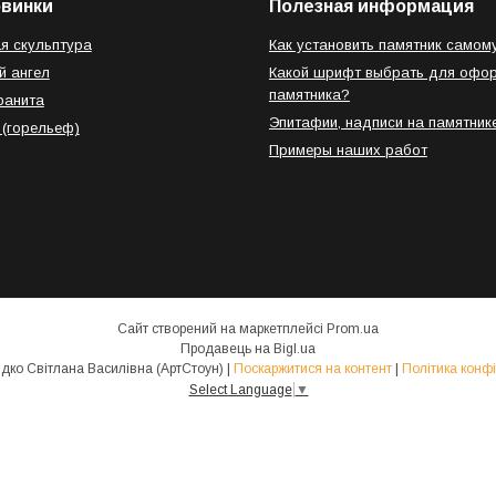
овинки
Полезная информация
я скульптура
Как установить памятник самом
й ангел
Какой шрифт выбрать для офо
памятника?
ранита
Эпитафии, надписи на памятник
 (горельеф)
Примеры наших работ
Сайт створений на маркетплейсі
Prom.ua
Продавець на Bigl.ua
ФОП Свиридко Світлана Василівна (АртСтоун) |
Поскаржитися на контент
|
Політика конфі
Select Language
▼