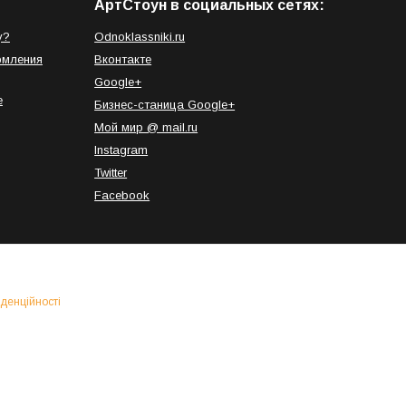
АртСтоун в социальных сетях:
у?
Odnoklassniki.ru
рмления
Вконтакте
Google+
е
Бизнес-станица Google+
Мой мир @ mail.ru
Instagram
Twitter
Facebook
денційності