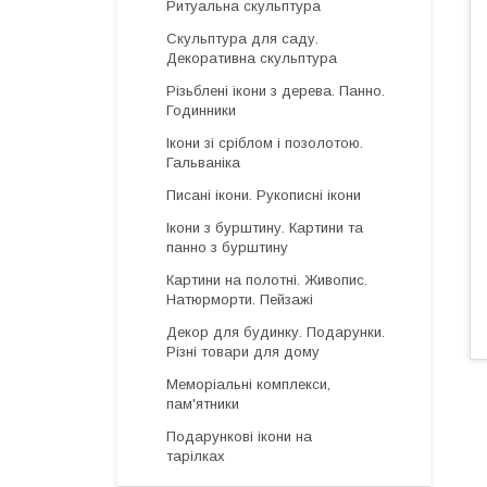
Ритуальна скульптура
Скульптура для саду.
Декоративна скульптура
Різьблені ікони з дерева. Панно.
Годинники
Ікони зі сріблом і позолотою.
Гальваніка
Писані ікони. Рукописні ікони
Ікони з бурштину. Картини та
панно з бурштину
Картини на полотні. Живопис.
Натюрморти. Пейзажі
Декор для будинку. Подарунки.
Різні товари для дому
Меморіальні комплекси,
пам'ятники
Подарункові ікони на
тарілках