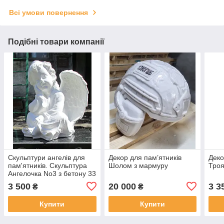
Всі умови повернення
Подібні товари компанії
Скульптури ангелів для
Декор для пам’ятників
Деко
пам'ятників. Скульптура
Шолом з мармуру
Троя
Ангелочка No3 з бетону 33
см
3 500
20 000
3 3
₴
₴
Купити
Купити