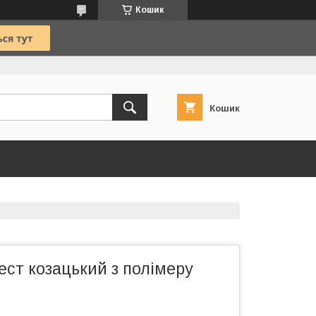
Кошик
Кошик
ст козацький з полімеру