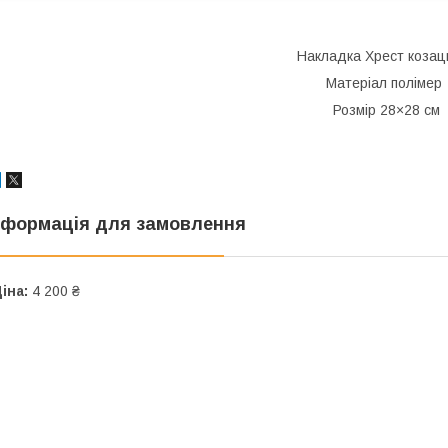
Накладка Хрест козац
Матеріал полімер
Розмір 28×28 см
нформація для замовлення
іна:
4 200 ₴