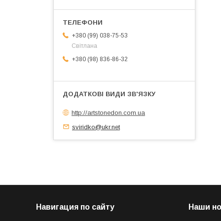
+380 (99) 038-75-53
Світлана
+380 (98) 836-86-32
http://artstonedon.com.ua
sviridko@ukr.net
Навигация по сайту
Наши н