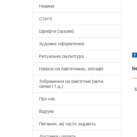
Новини
Статті
Шрифти (зразки)
Художнє оформлення
Ритуальна скульптура
І
Написи на пам'ятниках, епітафії
Зображення на пам'ятник (квіти,
свічки і т.д.)
Ц
Про нас
Відгуки
Питання, які часто задають
Доставка і оплата