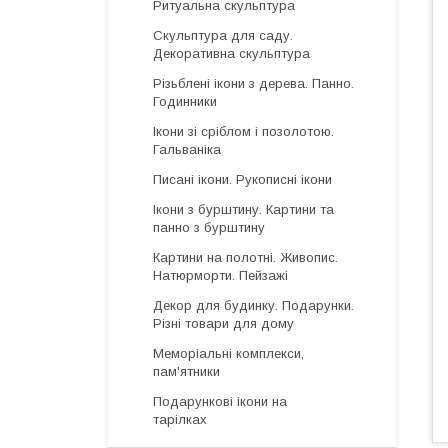
Ритуальна скульптура
Скульптура для саду.
Декоративна скульптура
Різьблені ікони з дерева. Панно.
Годинники
Ікони зі сріблом і позолотою.
Гальваніка
Писані ікони. Рукописні ікони
Ікони з бурштину. Картини та
панно з бурштину
Картини на полотні. Живопис.
Натюрморти. Пейзажі
Декор для будинку. Подарунки.
Різні товари для дому
Меморіальні комплекси,
пам'ятники
Подарункові ікони на
тарілках