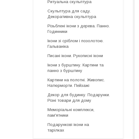
Ритуальна скульптура
Скульптура для саду.
Декоративна скульптура
Різьблені ікони з дерева. Панно.
Годинники
Ікони зі сріблом і позолотою.
Гальваніка
Писані ікони. Рукописні ікони
Ікони з бурштину. Картини та
панно з бурштину
Картини на полотні. Живопис.
Натюрморти. Пейзажі
Декор для будинку. Подарунки.
Різні товари для дому
Меморіальні комплекси,
пам'ятники
Подарункові ікони на
тарілках