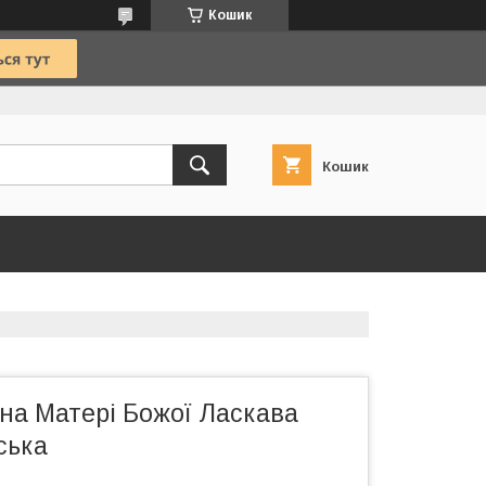
Кошик
Кошик
на Матері Божої Ласкава
ська