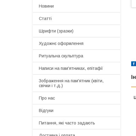
Новини
Статті
Шрифти (зразки)
Художнє оформлення
Ритуальна скульптура
Написи на пам'ятниках, епітафії
І
Зображення на пам'ятник (квіти,
свічки і т.д.)
Ц
Про нас
Відгуки
Питання, які часто задають
Доставка і оплата