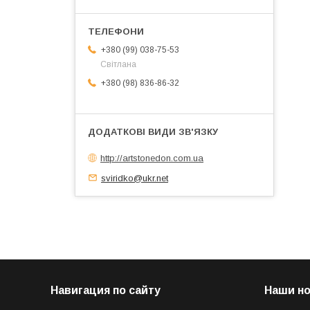
+380 (99) 038-75-53
Світлана
+380 (98) 836-86-32
http://artstonedon.com.ua
sviridko@ukr.net
Навигация по сайту
Наши н