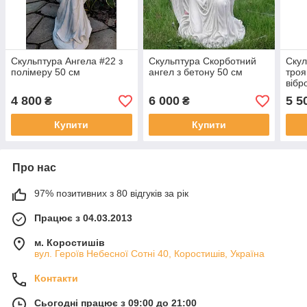
Скульптура Ангела #22 з
Скульптура Скорботний
Скул
полімеру 50 см
ангел з бетону 50 см
троя
вібр
4 800
6 000
5 5
₴
₴
Купити
Купити
Про нас
97% позитивних з 80 відгуків за рік
Працює з 04.03.2013
м. Коростишів
вул. Героїв Небесної Сотні 40, Коростишів, Україна
Контакти
Сьогодні працює з 09:00 до 21:00