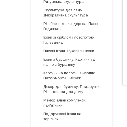
Ритуальна скульптура
Скульптура для саду.
Декоративна скульптура
Різьблені ікони з дерева. Панно.
Годинники
Ікони зі сріблом і позолотою.
Гальваніка
Писані ікони. Рукописні ікони
Ікони з бурштину. Картини та
панно з бурштину
Картини на полотні. Живопис.
Натюрморти. Пейзажі
Декор для будинку. Подарунки.
Різні товари для дому
Меморіальні комплекси,
пам'ятники
Подарункові ікони на
тарілках