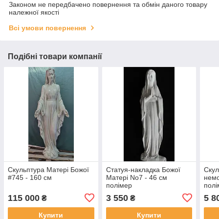
Законом не передбачено повернення та обмін даного товару
належної якості
Всі умови повернення
Подібні товари компанії
Скульптура Матері Божої
Статуя-накладка Божої
Скул
#745 - 160 см
Матері No7 - 46 см
немо
полімер
полі
115 000
3 550
5 8
₴
₴
Купити
Купити