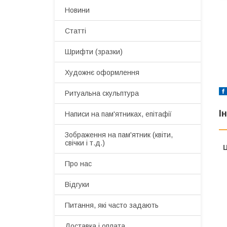
Новини
Статті
Шрифти (зразки)
Художнє оформлення
Ритуальна скульптура
І
Написи на пам'ятниках, епітафії
Зображення на пам'ятник (квіти,
свічки і т.д.)
Ц
Про нас
Відгуки
Питання, які часто задають
Доставка і оплата