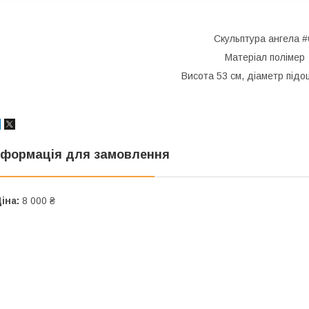
Скульптура ангела #
Матеріал полімер
Висота 53 см, діаметр підо
нформація для замовлення
іна:
8 000 ₴