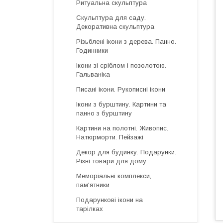
Ритуальна скульптура
Скульптура для саду.
Декоративна скульптура
Різьблені ікони з дерева. Панно.
Годинники
Ікони зі сріблом і позолотою.
Гальваніка
Писані ікони. Рукописні ікони
Ікони з бурштину. Картини та
панно з бурштину
Картини на полотні. Живопис.
Натюрморти. Пейзажі
Декор для будинку. Подарунки.
Різні товари для дому
Меморіальні комплекси,
пам'ятники
Подарункові ікони на
тарілках