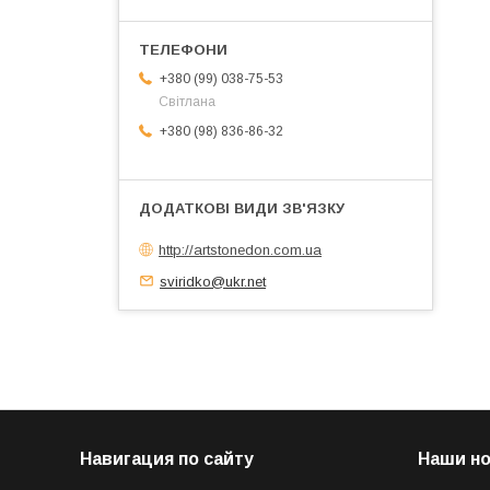
+380 (99) 038-75-53
Світлана
+380 (98) 836-86-32
http://artstonedon.com.ua
sviridko@ukr.net
Навигация по сайту
Наши н