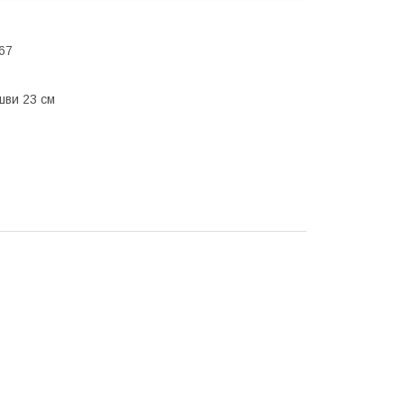
67
шви 23 см