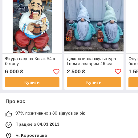
Фігура садова Козак #4 з
Декоративна скульптура
Фігу
бетону
Гном з ліхтарем 46 см
бето
6 000
2 500
1 5
₴
₴
Купити
Купити
Про нас
97% позитивних з 80 відгуків за рік
Працює з 04.03.2013
м. Коростишів