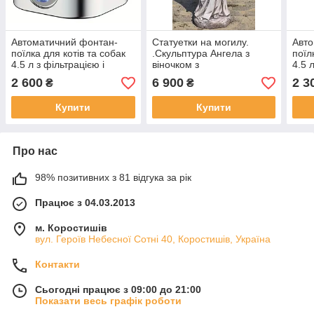
Автоматичний фонтан-
Статуетки на могилу.
Авто
поїлка для котів та собак
.Скульптура Ангела з
поїл
4.5 л з фільтрацією і
віночком з
4.5 
сенсором руху
атмосферостійкого
сенс
2 600
6 900
2 3
₴
₴
вібробетону 80 см
Купити
Купити
Про нас
98% позитивних з 81 відгука за рік
Працює з 04.03.2013
м. Коростишів
вул. Героїв Небесної Сотні 40, Коростишів, Україна
Контакти
Сьогодні працює з 09:00 до 21:00
Показати весь графік роботи