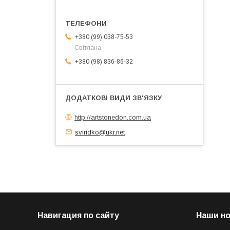
+380 (99) 038-75-53
Світлана
+380 (98) 836-86-32
http://artstonedon.com.ua
sviridko@ukr.net
Навигация по сайту
Наши н