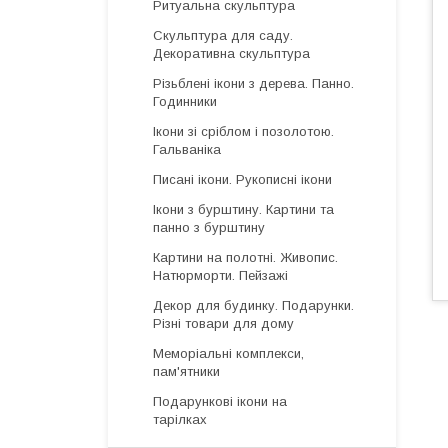
Ритуальна скульптура
Скульптура для саду.
Декоративна скульптура
Різьблені ікони з дерева. Панно.
Годинники
Ікони зі сріблом і позолотою.
Гальваніка
Писані ікони. Рукописні ікони
Ікони з бурштину. Картини та
панно з бурштину
Картини на полотні. Живопис.
Натюрморти. Пейзажі
Декор для будинку. Подарунки.
Різні товари для дому
Меморіальні комплекси,
пам'ятники
Подарункові ікони на
тарілках