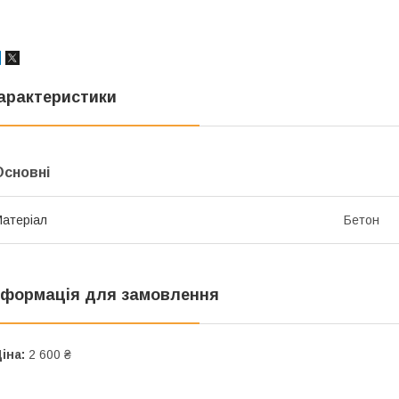
арактеристики
Основні
атеріал
Бетон
нформація для замовлення
іна:
2 600 ₴