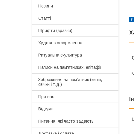
Новини
Статті
Шрифти (зразки)
Х
Художнє оформлення
Ритуальна скульптура
Написи на пам'ятниках, епітафії
М
Зображення на пам'ятник (квіти,
свічки і т.д.)
Про нас
І
Відгуки
Ц
Питання, які часто задають
Доставка і оплата